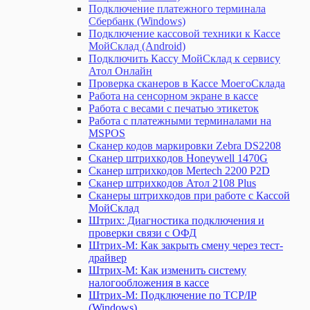
Подключение платежного терминала
Сбербанк (Windows)
Подключение кассовой техники к Кассе
МойСклад (Android)
Подключить Кассу МойСклад к сервису
Атол Онлайн
Проверка сканеров в Кассе МоегоСклада
Работа на сенсорном экране в кассе
Работа с весами с печатью этикеток
Работа с платежными терминалами на
MSPOS
Сканер кодов маркировки Zebra DS2208
Сканер штрихкодов Honeywell 1470G
Сканер штрихкодов Mertech 2200 P2D
Сканер штрихкодов Атол 2108 Plus
Сканеры штрихкодов при работе с Кассой
МойСклад
Штрих: Диагностика подключения и
проверки связи с ОФД
Штрих-М: Как закрыть смену через тест-
драйвер
Штрих-М: Как изменить систему
налогообложения в кассе
Штрих-М: Подключение по TCP/IP
(Windows)