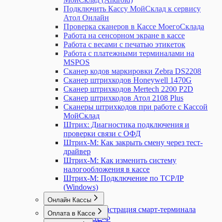
Подключить Кассу МойСклад к сервису
Атол Онлайн
Проверка сканеров в Кассе МоегоСклада
Работа на сенсорном экране в кассе
Работа с весами с печатью этикеток
Работа с платежными терминалами на
MSPOS
Сканер кодов маркировки Zebra DS2208
Сканер штрихкодов Honeywell 1470G
Сканер штрихкодов Mertech 2200 P2D
Сканер штрихкодов Атол 2108 Plus
Сканеры штрихкодов при работе с Кассой
МойСклад
Штрих: Диагностика подключения и
проверки связи с ОФД
Штрих-М: Как закрыть смену через тест-
драйвер
Штрих-М: Как изменить систему
налогообложения в кассе
Штрих-М: Подключение по TCP/IP
(Windows)
Онлайн Кассы
MSPOS: Регистрация смарт-терминала
Оплата в Кассе
MSPOS-SE-Ф