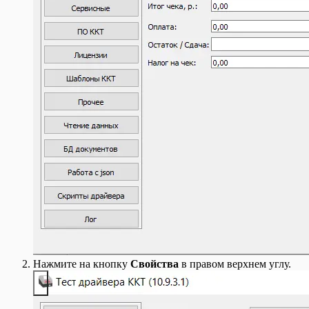
Список документов Тех. операции
Список Заказов покупателей
Список Заказов поставщикам
Список Исходящих платежей
Список Начисления зарплаты
Список Приходных ордеров
Список Производственных заданий
Список Расходных ордеров
Список Розничных продаж
Список Розничных смен
Список Счетов-фактур выданных
Список Счетов-фактур полученных
Список Счетов покупателям
Список Счетов поставщиков
Справочник Контрагентов
Шаблоны для Беларуси
Шаблоны для Казахстана
Шаблоны для отчета Взаиморасчеты
Шаблоны для отчета Обороты
Шаблоны для отчета Остатки
Шаблоны для отчета Прибыльность
Шаблоны для отчета Товары на реализации
Нажмите на кнопку
Свойства
в правом верхнем углу.
Шаблоны для отчета Управление закупками
Шаблоны для Узбекистана
Шаблоны для Украины