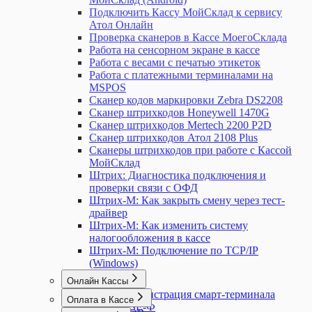
Подключить Кассу МойСклад к сервису
Атол Онлайн
Проверка сканеров в Кассе МоегоСклада
Работа на сенсорном экране в кассе
Работа с весами с печатью этикеток
Работа с платежными терминалами на
MSPOS
Сканер кодов маркировки Zebra DS2208
Сканер штрихкодов Honeywell 1470G
Сканер штрихкодов Mertech 2200 P2D
Сканер штрихкодов Атол 2108 Plus
Сканеры штрихкодов при работе с Кассой
МойСклад
Штрих: Диагностика подключения и
проверки связи с ОФД
Штрих-М: Как закрыть смену через тест-
драйвер
Штрих-М: Как изменить систему
налогообложения в кассе
Штрих-М: Подключение по TCP/IP
(Windows)
Онлайн Кассы
MSPOS: Регистрация смарт-терминала
Оплата в Кассе
MSPOS-SE-Ф