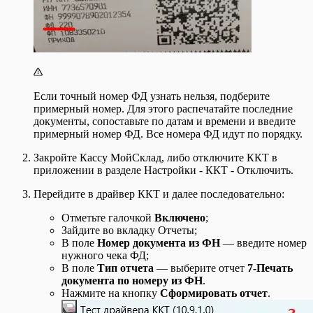
Список документов Тех. операции
Список Заказов покупателей
Список Заказов поставщикам
Список Исходящих платежей
Список Начисления зарплаты
Список Приходных ордеров
Список Производственных заданий
Список Расходных ордеров
Если точный номер ФД узнать нельзя, подберите
Список Розничных продаж
примерный номер. Для этого распечатайте последние
Список Розничных смен
документы, сопоставьте по датам и времени и введите
Список Счетов-фактур выданных
примерный номер ФД. Все номера ФД идут по порядку.
Список Счетов-фактур полученных
Список Счетов покупателям
Закройте Кассу МойСклад, либо отключите ККТ в
Список Счетов поставщиков
приложении в разделе Настройки - ККТ - Отключить.
Справочник Контрагентов
Шаблоны для Беларуси
Перейдите в драйвер ККТ и далее последовательно:
Шаблоны для Казахстана
Шаблоны для отчета Взаиморасчеты
Отметьте галочкой
Включено
;
Шаблоны для отчета Обороты
Зайдите во вкладку Отчеты;
Шаблоны для отчета Остатки
В поле
Номер документа из ФН
— введите номер
Шаблоны для отчета Прибыльность
нужного чека ФД;
Шаблоны для отчета Товары на реализации
В поле
Тип отчета
— выберите отчет
7-Печать
Шаблоны для отчета Управление закупками
документа по номеру из ФН
.
Шаблоны для Узбекистана
Нажмите на кнопку
Сформировать отчет
.
Шаблоны для Украины