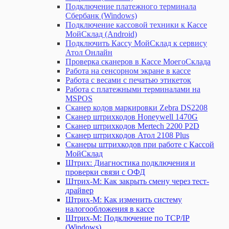
Подключение платежного терминала
Сбербанк (Windows)
Подключение кассовой техники к Кассе
МойСклад (Android)
Подключить Кассу МойСклад к сервису
Атол Онлайн
Проверка сканеров в Кассе МоегоСклада
Работа на сенсорном экране в кассе
Работа с весами с печатью этикеток
Работа с платежными терминалами на
MSPOS
Сканер кодов маркировки Zebra DS2208
Сканер штрихкодов Honeywell 1470G
Сканер штрихкодов Mertech 2200 P2D
Сканер штрихкодов Атол 2108 Plus
Сканеры штрихкодов при работе с Кассой
МойСклад
Штрих: Диагностика подключения и
проверки связи с ОФД
Штрих-М: Как закрыть смену через тест-
драйвер
Штрих-М: Как изменить систему
налогообложения в кассе
Штрих-М: Подключение по TCP/IP
(Windows)