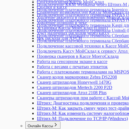
Синхронизация Кассы МойСклад
Подключение ККМ Webkassa через Штрих-М д
Скидки в кассе
Подключение платежного терминала Ingenico
Сравнение возможностей Кассы МойСклад дл
Подключение платежного терминала INPAS (A
Удаление аккаунта в приложениях МоегоСклад
Подключение платежного терминала INPAS (
Удвоение позиций в чеке
Подключение платежного терминала Kaspi дл
Установка Кассы МойСклад (Linux)
Подключение платежного терминала Unitodi 
Учет наличных расходов через кассу
Подключение платежного терминала Сбербанк
Чек расхода для АУСН
Подключение платежного терминала Сбербан
Подключение кассовой техники к Кассе МойС
Подключить Кассу МойСклад к сервису Атол
Проверка сканеров в Кассе МоегоСклада
Работа на сенсорном экране в кассе
Работа с весами с печатью этикеток
Работа с платежными терминалами на MSPO
Сканер кодов маркировки Zebra DS2208
Сканер штрихкодов Honeywell 1470G
Сканер штрихкодов Mertech 2200 P2D
Сканер штрихкодов Атол 2108 Plus
Сканеры штрихкодов при работе с Кассой М
Штрих: Диагностика подключения и проверк
Штрих-М: Как закрыть смену через тест-драй
Штрих-М: Как изменить систему налогооблож
Штрих-М: Подключение по TCP/IP (Windows)
Онлайн Кассы