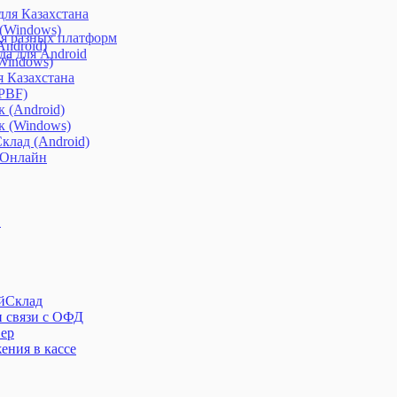
ля Казахстана
 (Windows)
я разных платформ
ndroid)
а для Android
Windows)
я Казахстана
(PBF)
 (Android)
к (Windows)
клад (Android)
 Онлайн
S
ойСклад
и связи с ОФД
вер
ения в кассе