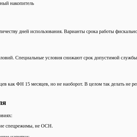
мента
ьный накопитель
клада для маркетплейсов
ернет-магазин
ке контрагентов
ичеству дней использования. Варианты срока работы фискально
rceML
словий. Специальные условия снижают срок допустимой служб
в как ФН 15 месяцев, но не наоборот. В целом так делать не р
ля
овиях:
гие спецрежимы, не ОСН.
ащие напитки;