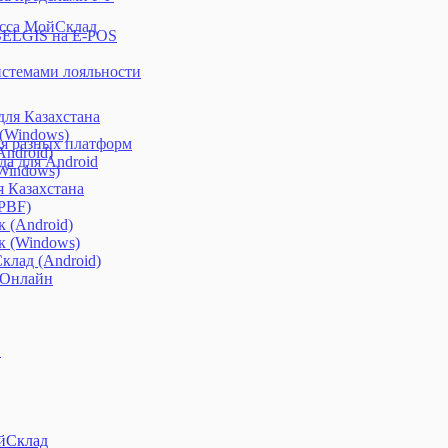
асса МойСклад
BELGIS на E-POS
системами лояльности
ля Казахстана
 (Windows)
я разных платформ
ndroid)
а для Android
Windows)
я Казахстана
(PBF)
 (Android)
к (Windows)
клад (Android)
 Онлайн
S
ойСклад