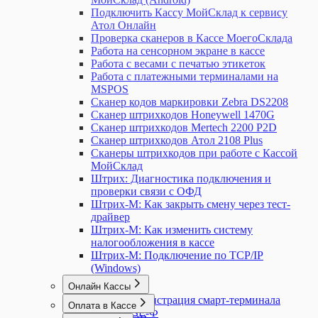
Подключить Кассу МойСклад к сервису
Атол Онлайн
Проверка сканеров в Кассе МоегоСклада
Работа на сенсорном экране в кассе
Работа с весами с печатью этикеток
Работа с платежными терминалами на
MSPOS
Сканер кодов маркировки Zebra DS2208
Сканер штрихкодов Honeywell 1470G
Сканер штрихкодов Mertech 2200 P2D
Сканер штрихкодов Атол 2108 Plus
Сканеры штрихкодов при работе с Кассой
МойСклад
Штрих: Диагностика подключения и
проверки связи с ОФД
Штрих-М: Как закрыть смену через тест-
драйвер
Штрих-М: Как изменить систему
налогообложения в кассе
Штрих-М: Подключение по TCP/IP
(Windows)
Онлайн Кассы
MSPOS: Регистрация смарт-терминала
Оплата в Кассе
MSPOS-SE-Ф