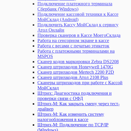
Подключение платежного терминала
Сбербанк (Windows)
Подключение кассовой техники к Кассе
МойСклад (Android)
Подключить Кассу МойСклад к сервису
Атол Онлайн
Проверка сканеров в Кассе МоегоСклада
Работа на сенсорном экране в кассе
Работа с весами с печатью этикеток
Работа с платежными терминалами на
MSPOS
Сканер кодов маркировки Zebra DS2208
Сканер штрихкодов Honeywell 1470G
Сканер штрихкодов Mertech 2200 P2D
Сканер штрихкодов Атол 2108 Plus
Сканеры штрихкодов при работе с Кассой
МойСклад
Штрих: Диагностика подключения и
проверки связи с ОФД
Штрих-М: Как закрыть смену через тест-
драйвер
Штрих-М: Как изменить систему
налогообложения в кассе
Штрих-М: Подключение по TCP/IP
(Windows)