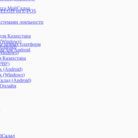
асса МойСклад
BELGIS на E-POS
системами лояльности
ля Казахстана
 (Windows)
я разных платформ
ndroid)
а для Android
Windows)
я Казахстана
(PBF)
 (Android)
к (Windows)
клад (Android)
 Онлайн
S
ойСклад