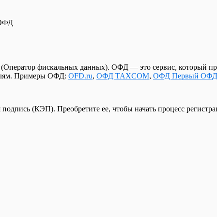
мента
клада для маркетплейсов
ернет-магазин
ке контрагентов
 ОФД
Оператор фискальных данных). ОФД — это сервис, который прин
rceML
елям. Примеры ОФД:
OFD.ru
,
ОФД TAXCOM
,
ОФД Первый ОФ
подпись (КЭП). Преобретите ее, чтобы начать процесс регистра