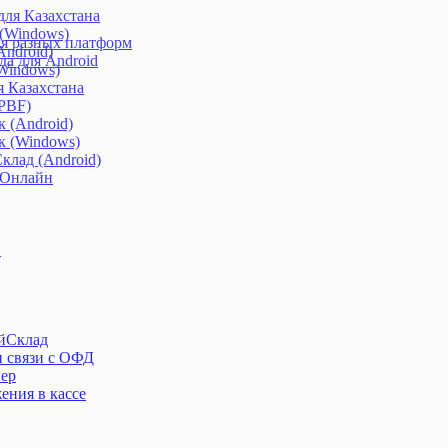
ля Казахстана
 (Windows)
я разных платформ
ndroid)
а для Android
Windows)
я Казахстана
(PBF)
 (Android)
к (Windows)
клад (Android)
 Онлайн
S
ойСклад
и связи с ОФД
вер
ения в кассе