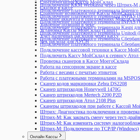
Синхронизация Кассы МойСклад
Подключение ККМ Webkassa через Штрих-М д
Скидки в кассе
Подключение платежного терминала Ingenico
Сравнение возможностей Кассы МойСклад дл
Подключение платежного терминала INPAS (A
Удаление аккаунта в приложениях МоегоСклад
Подключение платежного терминала INPAS (
Удвоение позиций в чеке
Подключение платежного терминала Kaspi дл
Установка Кассы МойСклад (Linux)
Подключение платежного терминала Unitodi 
Учет наличных расходов через кассу
Подключение платежного терминала Сбербанк
Чек расхода для АУСН
Подключение платежного терминала Сбербан
Подключение кассовой техники к Кассе МойС
Подключить Кассу МойСклад к сервису Атол
Проверка сканеров в Кассе МоегоСклада
Работа на сенсорном экране в кассе
Работа с весами с печатью этикеток
Работа с платежными терминалами на MSPO
Сканер кодов маркировки Zebra DS2208
Сканер штрихкодов Honeywell 1470G
Сканер штрихкодов Mertech 2200 P2D
Сканер штрихкодов Атол 2108 Plus
Сканеры штрихкодов при работе с Кассой М
Штрих: Диагностика подключения и проверк
Штрих-М: Как закрыть смену через тест-драй
Штрих-М: Как изменить систему налогооблож
Штрих-М: Подключение по TCP/IP (Windows)
Онлайн Кассы