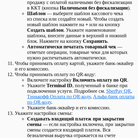
продажу с оплатой наличными без фискализации
в ККТ (кнопка
Наличными без фискализации
).
Шаблон
— выберите шаблон кассового чека
из списка или создайте новый. Чтобы создать
новый шаблон нажмите на
+
или на кнопку
Создать шаблон
. Укажите наименование
шаблона, внесите данные в верхний и нижний
блок. Нажмите на кнопку
Сохранить
.
Автоматически печатать товарный чек
—
отметьте операции, товарные чеки для которых
нужно распечатывать автоматически.
Чтобы принимать оплату картой, укажите банк-эквайер
и его комиссию.
Чтобы принимать оплату по QR-коду:
Включите настройку
Включить оплату по QR
.
Укажите
Terminal ID
, полученный в банке при
подключении услуги. Подробнее см.
SberPay QR
,
Тинькофф Оплата по QR-коду
,
Альфа-банк оплаты
по QR-коду
.
Укажите банк-эквайер и его комиссию.
Укажите настройки смены:
Создавать входящий платеж при закрытии
смены
— если настройка включена, при закрытии
смены создается входящий платеж. Вся
безналичная выручка отражается на счете