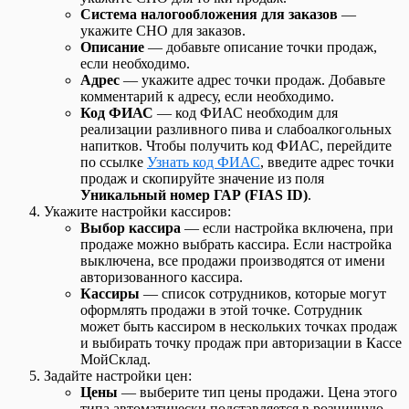
MSPOS
Список Начисления зарплаты
Система налогообложения для заказов
—
Сканер кодов маркировки Zebra DS2208
Список Приходных ордеров
укажите СНО для заказов.
Сканер штрихкодов Honeywell 1470G
Список Производственных заданий
Описание
— добавьте описание точки продаж,
Сканер штрихкодов Mertech 2200 P2D
Список Расходных ордеров
если необходимо.
Сканер штрихкодов Атол 2108 Plus
Список Розничных продаж
Адрес
— укажите адрес точки продаж. Добавьте
Сканеры штрихкодов при работе с Кассой
Список Розничных смен
комментарий к адресу, если необходимо.
МойСклад
Список Счетов-фактур выданных
Код ФИАС
— код ФИАС необходим для
Штрих: Диагностика подключения и
Список Счетов-фактур полученных
реализации разливного пива и слабоалкогольных
проверки связи с ОФД
Список Счетов покупателям
напитков. Чтобы получить код ФИАС, перейдите
Штрих-М: Как закрыть смену через тест-
Список Счетов поставщиков
по ссылке
Узнать код ФИАС
, введите адрес точки
драйвер
Справочник Контрагентов
продаж и скопируйте значение из поля
Штрих-М: Как изменить систему
Шаблоны для Беларуси
Уникальный
номер ГАР (FIAS ID)
.
налогообложения в кассе
Шаблоны для Казахстана
Укажите настройки кассиров:
Штрих-М: Подключение по TCP/IP
Шаблоны для отчета Взаиморасчеты
Выбор кассира
— если настройка включена, при
(Windows)
Шаблоны для отчета Обороты
продаже можно выбрать кассира. Если настройка
Шаблоны для отчета Остатки
выключена, все продажи производятся от имени
Шаблоны для отчета Прибыльность
авторизованного кассира.
Шаблоны для отчета Товары на реализации
Кассиры
— список сотрудников, которые могут
Шаблоны для отчета Управление закупками
оформлять продажи в этой точке. Сотрудник
Шаблоны для Узбекистана
может быть кассиром в нескольких точках продаж
Шаблоны для Украины
и выбирать точку продаж при авторизации в Кассе
Шаблоны Договоров
МойСклад.
Этикетки и ценники
Задайте настройки цен:
Цены
— выберите тип цены продажи. Цена этого
типа автоматически подставляется в розничную