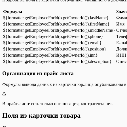
Формула
Знач
${formatter.getEmployeeForId(o.getOwnerId()).lastName}
Фами
${formatter.getEmployeeForId(o.getOwnerId()).firstName}
Имя
${formatter.getEmployeeForId(o.getOwnerId()).middleName}
Отче
${formatter.getEmployeeForId(o.getOwnerId()).phone}
Теле
${formatter.getEmployeeForId(o.getOwnerId()).email}
E-mai
${formatter.getEmployeeForId(o.getOwnerId()).position}
Долж
${formatter.getEmployeeForId(o.getOwnerId()).inn}
ИНН
${formatter.getEmployeeForId(o.getOwnerId()).description}
Опис
Организация из прайс-листа
Формулы вывода данных из карточки юр.лица опубликованы 
В прайс-листе есть только организация, контрагента нет.
Поля из карточки товара