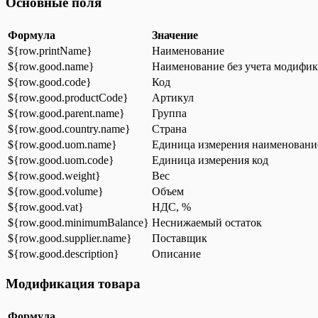
Основные поля
Формула
Значение
${row.printName}
Наименование
${row.good.name}
Наименование без учета модифи
${row.good.code}
Код
${row.good.productCode}
Артикул
${row.good.parent.name}
Группа
${row.good.country.name}
Страна
${row.good.uom.name}
Единица измерения наименовани
${row.good.uom.code}
Единица измерения код
${row.good.weight}
Вес
${row.good.volume}
Объем
${row.good.vat}
НДС, %
${row.good.minimumBalance}
Неснижаемый остаток
${row.good.supplier.name}
Поставщик
${row.good.description}
Описание
Модификация товара
Формула