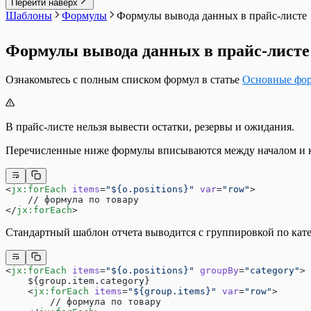
Шаблоны для Украины
Перейти наверх
Работа с весами с печатью этикеток
Документ Технологическая операция
Шаблоны Договоров
Шаблоны
Формулы
Формулы вывода данных в прайс-листе
Работа с платежными терминалами на MSPO
Документ Технологическая карта
Этикетки и ценники
Сканер кодов маркировки Zebra DS2208
Список Внутренних заказов
Формулы вывода данных в прайс-листе
Сканер штрихкодов Honeywell 1470G
Список Возвратов поставщику
Сканер штрихкодов Mertech 2200 P2D
Список Возвратов покупателей
Сканер штрихкодов Атол 2108 Plus
Список всех платежей
Ознакомьтесь с полным списком формул в статье
Основные фор
Сканеры штрихкодов при работе с Кассой М
Список Входящих платежей
Штрих: Диагностика подключения и проверк
Список документов
Штрих-М: Как закрыть смену через тест-драй
Список документов Оприходования
Штрих-М: Как изменить систему налогооблож
Список документов Отгрузка
В прайс-листе нельзя вывести остатки, резервы и ожидания.
Штрих-М: Подключение по TCP/IP (Windows)
Список документов Перемещение
Список документов Приемки
Перечисленные ниже формулы вписываются между началом и к
Список документов Списание
Список документов Тех. операции
Список Заказов покупателей
<
jx:forEach
 items
=
"${o.positions}"
 var
=
"row"
>
Список Заказов поставщикам
    // формула по товару
</
jx:forEach
>
Список Исходящих платежей
Список Начисления зарплаты
Стандартный шаблон отчета выводится с группировкой по катег
Список Приходных ордеров
Список Производственных заданий
Список Расходных ордеров
<
jx:forEach
 items
=
"${o.positions}"
 groupBy
=
"category"
>
Список Розничных продаж
    ${group.item.category}
Список Розничных смен
    <
jx:forEach
 items
=
"${group.items}"
 var
=
"row"
>
Список Счетов-фактур выданных
        // формула по товару