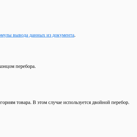
S
мулы вывода данных из документа
.
ойСклад
и связи с ОФД
вер
ения в кассе
онцом перебора.
ориям товара. В этом случае используется двойной перебор.