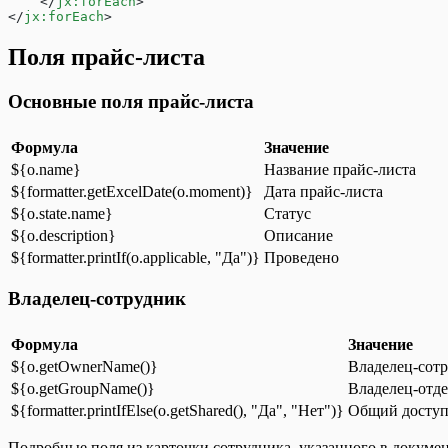
Список Счетов-фактур полученных
    </
jx:forEach
>
</
jx:forEach
>
Список Счетов покупателям
Список Счетов поставщиков
Поля прайс-листа
Справочник Контрагентов
Шаблоны для Беларуси
Шаблоны для Казахстана
Основные поля прайс-листа
Шаблоны для отчета Взаиморасчеты
Шаблоны для отчета Обороты
Шаблоны для отчета Остатки
Формула
Значение
Шаблоны для отчета Прибыльность
${o.name}
Название прайс-листа
Шаблоны для отчета Товары на реализации
${formatter.getExcelDate(o.moment)}
Дата прайс-листа
Шаблоны для отчета Управление закупками
${o.state.name}
Статус
Шаблоны для Узбекистана
${o.description}
Описание
Шаблоны для Украины
Шаблоны Договоров
${formatter.printIf(o.applicable, "Да")}
Проведено
Этикетки и ценники
Владелец-сотрудник
Формула
Значение
${o.getOwnerName()}
Владелец-сот
${o.getGroupName()}
Владелец-отд
${formatter.printIfElse(o.getShared(), "Да", "Нет")}
Общий досту
Подробные поля из карточки сотрудника, указанного в докумен