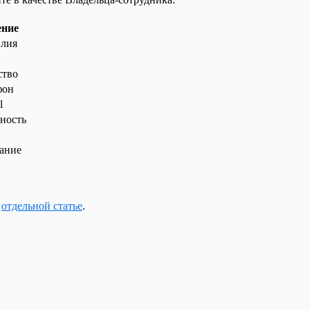
ение
лия
ство
фон
l
ность
ание
в
отдельной статье
.